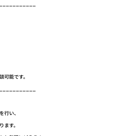
___________
談可能です。
___________
を行い、
ります。