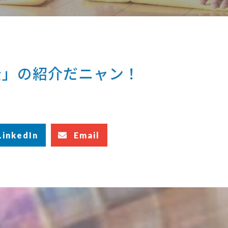
公」の紹介だニャン！
LinkedIn
Email