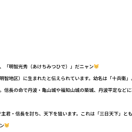
、「明智光秀（あけちみつひで）」だニャン
明智地区）に生まれたと伝えられています。幼名は「十兵衛」
。信長の命で丹波・亀山城や福知山城の築城、丹波平定などに
の変で主君・信長を討ち、天下を狙います。これは「三日天下」と
ン