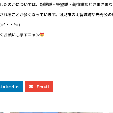
したのかについては、怨恨説・野望説・義憤説などさまざまな
されることが多くなっています。可児市の明智城跡や光秀公の
^・・^=)
くお願いしますニャン
LinkedIn
Email