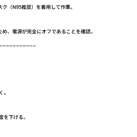
スク（N95推奨）を着用して作業。
。
るため、電源が完全にオフであることを確認。
___________
く。
度を下げる。