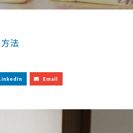
の方法
LinkedIn
Email