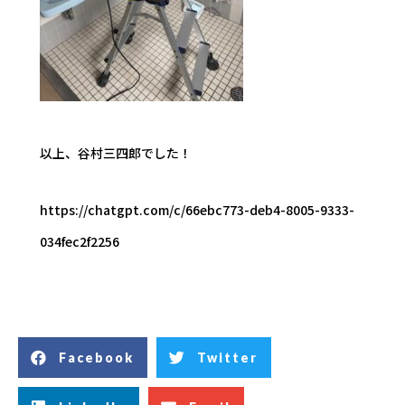
以上、谷村三四郎でした！
https://chatgpt.com/c/66ebc773-deb4-8005-9333-
034fec2f2256
Facebook
Twitter