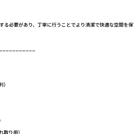
する必要があり、丁寧に行うことでより清潔で快適な空間を保
___________
利）
）
れ取り用）