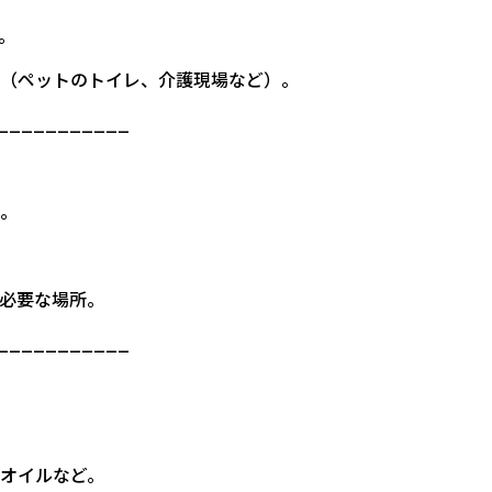
。
場所（ペットのトイレ、介護現場など）。
___________
解。
が必要な場所。
___________
マオイルなど。