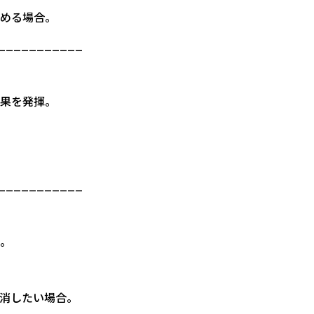
求める場合。
___________
効果を発揮。
___________
る。
を消したい場合。