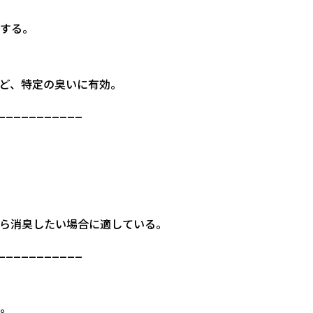
にする。
など、特定の臭いに有効。
___________
ながら消臭したい場合に適している。
___________
解。