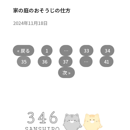
家の庭のおそうじの仕方
2024年11月18日
« 戻る
1
…
33
34
35
36
37
…
41
次 »