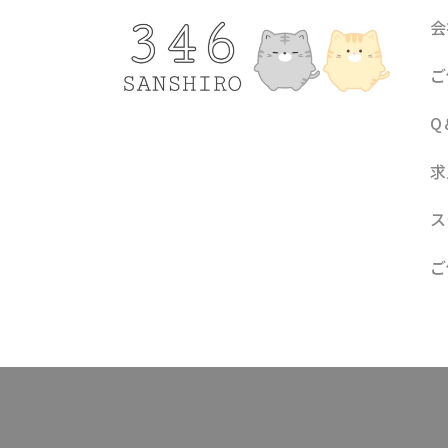
会
ご
Q
求
ス
ご